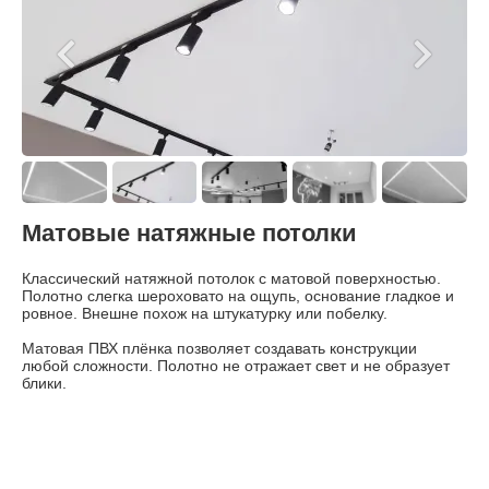
Матовые натяжные потолки
Классический натяжной потолок с матовой поверхностью.
Г
Полотно слегка шероховато на ощупь, основание гладкое и
9
ровное. Внешне похож на штукатурку или побелку.
с
д
Матовая ПВХ плёнка позволяет создавать конструкции
любой сложности. Полотно не отражает свет и не образует
П
блики.
о
с
р