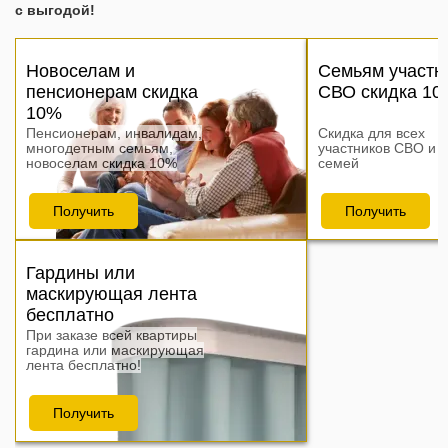
с выгодой!
Новоселам и
Семьям участн
пенсионерам скидка
СВО скидка 10
10%
Пенсионерам, инвалидам,
Скидка для всех
многодетным семьям,
участников СВО и и
новоселам скидка 10%
семей
Получить
Получить
Гардины или
маскирующая лента
бесплатно
При заказе всей квартиры
гардина или маскирующая
лента бесплатно!
Получить