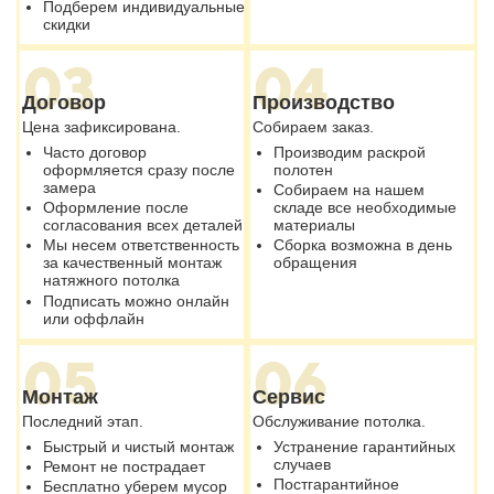
Подберем индивидуальные
скидки
03
04
Договор
Производство
Цена зафиксирована.
Собираем заказ.
Часто договор
Производим раскрой
оформляется сразу после
полотен
замера
Собираем на нашем
Оформление после
складе все необходимые
согласования всех деталей
материалы
Мы несем ответственность
Сборка возможна в день
за качественный монтаж
обращения
натяжного потолка
Подписать можно онлайн
или оффлайн
05
06
Монтаж
Сервис
Последний этап.
Обслуживание потолка.
Быстрый и чистый монтаж
Устранение гарантийных
случаев
Ремонт не пострадает
Постгарантийное
Бесплатно уберем мусор